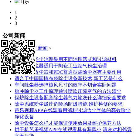
1
2
3
公司新闻
当前位置:
>
公司新闻
>
整体厂房粉尘治理采用不同治理形式和过滤材料
湿式电除尘器适用于陶瓷工业烟气粉尘治理
防爆型袋收尘器和PDC普通型袋除尘器有主要作用
适合于中国国情布袋除尘设备新技术,新工艺是什么
车间除尘器选择旋风尺寸的效率不切合实际问题
脉冲除尘器工作原理通过喷吹压缩空气的方法清尘
锅炉除尘设备配套除尘器气力输灰什么详细安全要求
除尘系统粉尘爆炸危险场防爆措施,维护检修的要求
芭乐视频APP在线观看用滤料过滤含尘气体的高效除尘
净化设备
除尘设备怎么样才能保证使用效果及维护保养方法
烘干机芭乐视频APP在线观看具有漏风小,清灰对相邻袋
室无污染