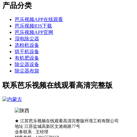
产品分类
芭乐视频APP在线观看
芭乐视频IOS下载
芭乐视频APP官网
湿电除尘器
选粉机设备
烘干机设备
有机肥设备
除尘器设备
除尘器布袋
联系芭乐视频在线观看高清完整版
★ 江苏芭乐视频在线观看高清完整版环境工程有限公司
地址:江苏盐城高新区文港南路77号
业务联系 : 王经理