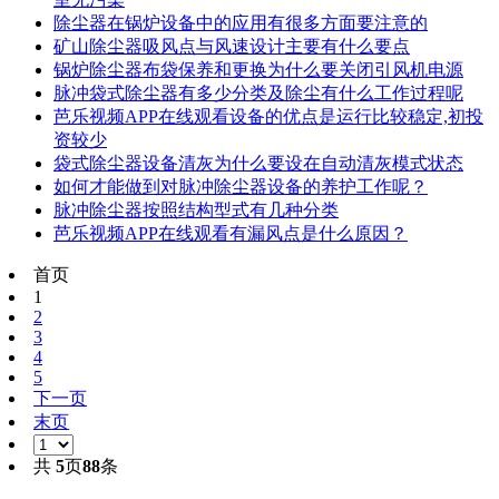
除尘器在锅炉设备中的应用有很多方面要注意的
矿山除尘器吸风点与风速设计主要有什么要点
锅炉除尘器布袋保养和更换为什么要关闭引风机电源
脉冲袋式除尘器有多少分类及除尘有什么工作过程呢
芭乐视频APP在线观看设备的优点是运行比较稳定,初投
资较少
袋式除尘器设备清灰为什么要设在自动清灰模式状态
如何才能做到对脉冲除尘器设备的养护工作呢？
脉冲除尘器按照结构型式有几种分类
芭乐视频APP在线观看有漏风点是什么原因？
首页
1
2
3
4
5
下一页
末页
共
5
页
88
条